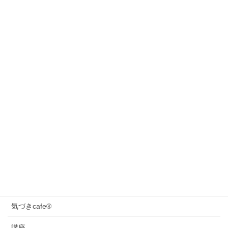
2021年9月27日
とことん対話力UPを目指す！
2021年9月15日
気づきCafé®19期 キャラメルラテ組が卒業！
2021年8月25日
カテゴリー
対話力
日々のこと
未分類
気づきcafe®
講座